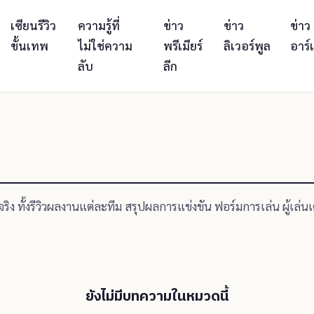
เซียนรีวิว
ความรู้ที่
ข่าว
ข่าว
ข่าว
ขั้นเทพ
ไม่ใช่ความ
พรีเมียร์
ลิเวอร์พูล
อาร
ลับ
ลีก
ริง ทั้งรีวิวผลงานแต่ละทีม สรุปผลการแข่งขัน ฟอร์มการเล่น ผู้เ
ยังไม่มีบทความในหมวดนี้