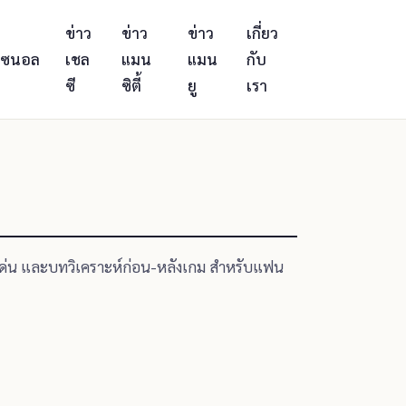
ข่าว
ข่าว
ข่าว
เกี่ยว
์เซนอล
เชล
แมน
แมน
กับ
ซี
ซิตี้
ยู
เรา
ล่นเด่น และบทวิเคราะห์ก่อน-หลังเกม สำหรับแฟน