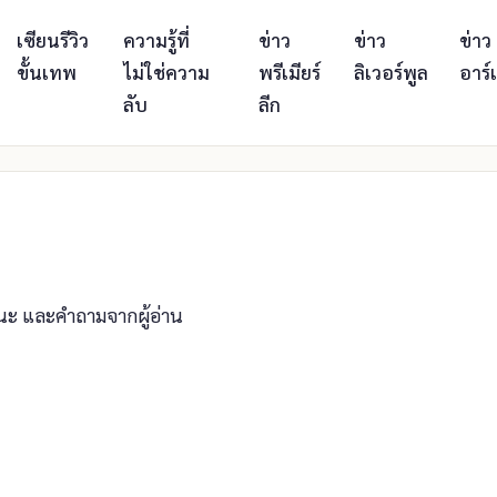
เซียนรีวิว
ความรู้ที่
ข่าว
ข่าว
ข่าว
ขั้นเทพ
ไม่ใช่ความ
พรีเมียร์
ลิเวอร์พูล
อาร
ลับ
ลีก
แนะ และคำถามจากผู้อ่าน