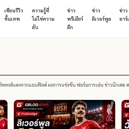
เซียนรีวิว
ความรู้ที่
ข่าว
ข่าว
ข่าว
ขั้นเทพ
ไม่ใช่ความ
พรีเมียร์
ลิเวอร์พูล
อาร
ลับ
ลีก
วทัพหงส์แดงจากแอนฟิลด์ ผลการแข่งขัน ฟอร์มการเล่น ข่าวนักเตะ