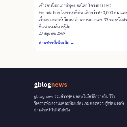
เข้ารอบน็อกเอาต์ฟุตบอลโลก โครงการ LFC
Foundation ในกานาที่ช่วยเด็กกว่า 650,000 คน แล
เรื่องราวรอนนี่ วีแลน ตำนานหมายเลข 33 ของสโมสร
ที่แฟนหงส์ควรรู้จัก
23 มิถุนายน 2569
อ่านข่าวนี้เพิ่มเติม
→
gblog
news
gblognews รวมข่าวฟุตบอลพรีเมียร์ลีกรายวัน รีวิว-
วิเคราะห์ผลงานแต่ละทีมแต่ละเกม และความรู้ฟุตบอลที่
อ่านง่ายนำไปใช้ได้จริง