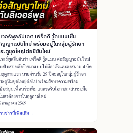
ิเวอร์พูลอัปเดต เฟร็ดดี วู้ดแมนเซ็น
ัญญาฉบับใหม่ พร้อมอยู่ในกลุ่มผู้รักษา
ระตูชุดใหญ่ต่อซีซันใหม่
ิเวอร์พูลยืนยันว่า เฟร็ดดี วู้ดแมน ต่อสัญญาฉบับใหม่
ับสโมสร หลังย้ายมาแบบไม่มีค่าตัวและลงสนาม 4 นัด
นฤดูกาลแรก นายด่านวัย 29 ปีจะอยู่ในกลุ่มผู้รักษา
ระตูทีมชุดใหญ่ต่อไป พร้อมรักษาความพร้อม
นับสนุนเพื่อนร่วมทีม และรอรับโอกาสลงสนามเมื่อ
โมสรต้องการในฤดูกาลใหม่
5 กรกฎาคม 2569
่านข่าวนี้เพิ่มเติม
→