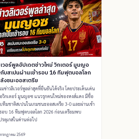
ิเวอร์พูลอัปเดตข่าวใหม่ วิกเตอร์ มูนญอ
กับสเปนผ่านเข้ารอบ 16 ทีมฟุตบอลโลก
ลังชนะออสเตรีย
วมข่าวลิเวอร์พูลล่าสุดที่ยืนยันได้จริง โดยประเด็นเด่น
ือวิกเตอร์ มูนญอซ แนวรุกคนใหม่ของหงส์แดง มีชื่อ
ับทีมชาติสเปนในเกมชนะออสเตรีย 3-0 และผ่านเข้า
ู่รอบ 16 ทีมฟุตบอลโลก 2026 ก่อนเตรียมพบ
ปรตุเกสในด่านต่อไป
 กรกฎาคม 2569