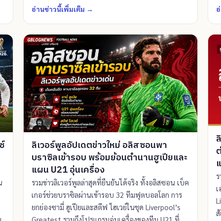
อ่านข่าวนี้เพิ่มเติม
→
อ
ล
ซ์
ลิเวอร์พูลอัปเดตข่าวใหม่ อลิสซอนพา
ต
บราซิลเข้ารอบ พร้อมย้อนตำนานฮูเปียและ
แ
แผน U21 อุ่นเครื่อง
ร
น
รวมข่าวลิเวอร์พูลล่าสุดที่ยืนยันได้จริง ทั้งอลิสซอน เบ็ค
เ
เกอร์ช่วยบราซิลผ่านเข้ารอบ 32 ทีมฟุตบอลโลก การ
L
ยกย่องซามี่ ฮูเปียและสตีฟ ไฮเวย์ในชุด Liverpool’s
ส
บ
Greatest รวมถึงโปรแกรมอุ่นเครื่องของทีม U21 ที่