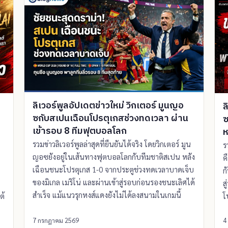
ลิเวอร์พูลอัปเดตข่าวใหม่ วิกเตอร์ มูนญอ
ล
ซกับสเปนเฉือนโปรตุเกสช่วงทดเวลา ผ่าน
ซ
เข้ารอบ 8 ทีมฟุตบอลโลก
ห
รวมข่าวลิเวอร์พูลล่าสุดที่ยืนยันได้จริง โดยวิกเตอร์ มูน
ร
ญอซยังอยู่ในเส้นทางฟุตบอลโลกกับทีมชาติสเปน หลัง
ค
เฉือนชนะโปรตุเกส 1-0 จากประตูช่วงทดเวลาบาดเจ็บ
ก
ของมิเกล เมริโน่ และผ่านเข้าสู่รอบก่อนรองชนะเลิศได้
ส
สำเร็จ แม้แนวรุกหงส์แดงยังไม่ได้ลงสนามในเกมนี้
ต้
โ
7 กรกฎาคม 2569
4