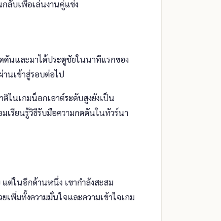
ับเพื่อเล่นงานคู่แข่ง
้ากดดันและมาได้ประตูชัยในนาทีแรกของ
่านเข้าสู่รอบต่อไป
าติในเกมน็อกเอาต์ระดับสูงยังเป็น
มเรียนรู้วิธีรับมือความกดดันในทัวร์นา
ย แต่ในอีกด้านหนึ่ง เขากำลังสะสม
่วยเพิ่มทั้งความมั่นใจและความเข้าใจเกม