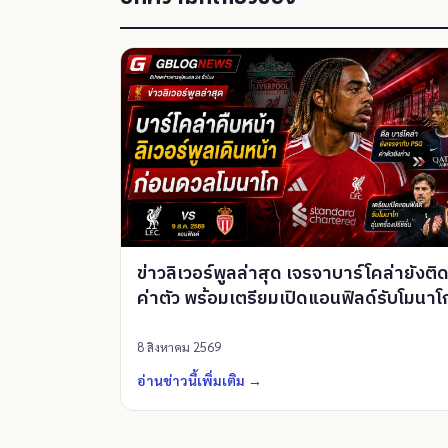
ข่าวลิเวอร์พูลล่าสุด เจรจาบาร์โคล่ายังติ
ค่าตัว พร้อมเตรียมเปิดแอนฟิลด์รับโมนาโ
8 สิงหาคม 2569
อ่านข่าวนี้เพิ่มเติม
→