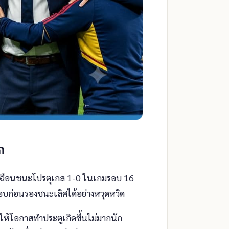
ก
ีมเฉือนชนะโปรตุเกส 1-0 ในเกมรอบ 16
่รอบก่อนรองชนะเลิศได้อย่างหวุดหวิด
ทำให้โอกาสทำประตูเกิดขึ้นไม่มากนัก