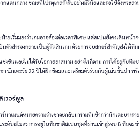
นกลาง ขณะที่โปรตุเกสตั้งรับอย่างมีวินัยและรอใช้จังหวะสวนกล
หลายฝ่ายเริ่มมองว่าเกมอาจต้องต่อเวลาพิเศษ แต่สเปนยังคงเดินหน
เป็นตัวสำรองกลายเป็นผู้ตัดสินเกม ด้วยการจบสกอร์สำคัญส่งให้ทีมผ
แข่งขันและไม่ได้รับโอกาสลงสนาม อย่างไรก็ตาม การได้อยู่กับทีมช
นักเตะวัย 22 ปีได้ฝึกซ้อมและเตรียมตัวร่วมกับผู้เล่นชั้นนำ พร้อ
ิเวอร์พูล
นทัวร์นาเมนต์หมายความว่าเขาจะกลับมาร่วมทีมช้ากว่านักเตะบางรา
นระดับสโมสร การอยู่ในทีมชาติสเปนชุดที่ผ่านเข้าสู่รอบ 8 ทีมจะช