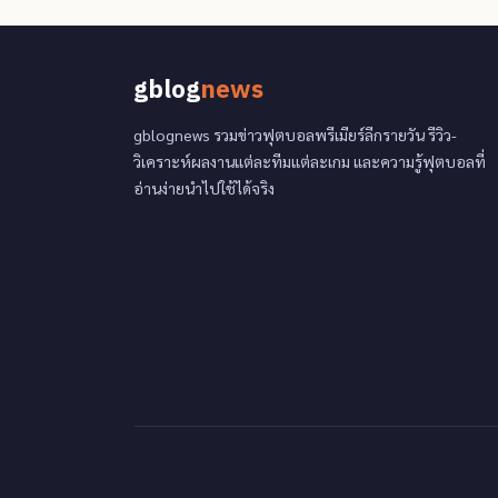
gblog
news
gblognews รวมข่าวฟุตบอลพรีเมียร์ลีกรายวัน รีวิว-
วิเคราะห์ผลงานแต่ละทีมแต่ละเกม และความรู้ฟุตบอลที่
อ่านง่ายนำไปใช้ได้จริง