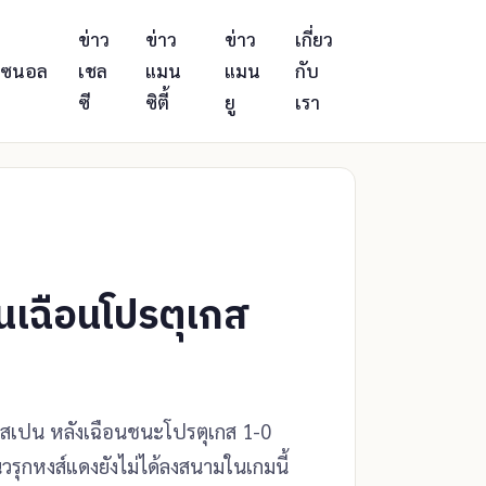
ข่าว
ข่าว
ข่าว
เกี่ยว
์เซนอล
เชล
แมน
แมน
กับ
ซี
ซิตี้
ยู
เรา
ปนเฉือนโปรตุเกส
าติสเปน หลังเฉือนชนะโปรตุเกส 1-0
วรุกหงส์แดงยังไม่ได้ลงสนามในเกมนี้