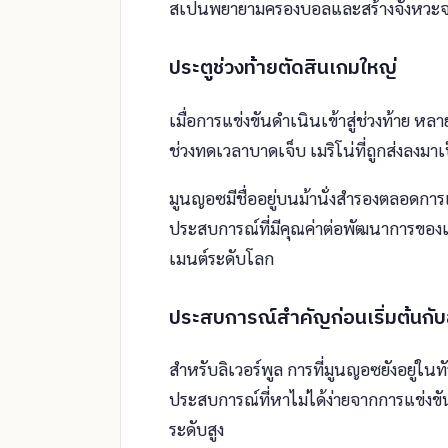
สเปนพยายามครองบอลและสร้างจังหวะจากแด
ประตูช่วงท้ายตัดสินเกมใหญ่
เมื่อการแข่งขันดำเนินเข้าสู่ช่วงท้าย 
ช่วงทดเวลาบาดเจ็บ เมริโน่ที่ถูกส่งลงมา
มูนญอซมีชื่ออยู่บนม้านั่งสำรองตลอดการ
ประสบการณ์ที่มีคุณค่าต่อพัฒนาการของเขา 
เมนต์ระดับโลก
ประสบการณ์สำคัญก่อนเริ่มต้นกับล
สำหรับลิเวอร์พูล การที่มูนญอซยังอยู่ใ
ประสบการณ์ที่หาไม่ได้ง่ายจากการแข่งขั
ระดับสูง