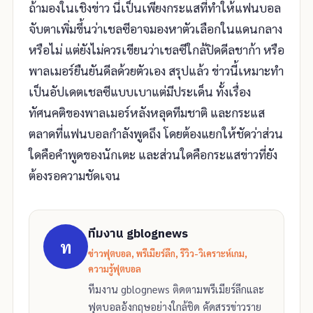
ถ้ามองในเชิงข่าว นี่เป็นเพียงกระแสที่ทำให้แฟนบอล
จับตาเพิ่มขึ้นว่าเชลซีอาจมองหาตัวเลือกในแดนกลาง
หรือไม่ แต่ยังไม่ควรเขียนว่าเชลซีใกล้ปิดดีลชาก้า หรือ
พาลเมอร์ยืนยันดีลด้วยตัวเอง สรุปแล้ว ข่าวนี้เหมาะทำ
เป็นอัปเดตเชลซีแบบเบาแต่มีประเด็น ทั้งเรื่อง
ทัศนคติของพาลเมอร์หลังหลุดทีมชาติ และกระแส
ตลาดที่แฟนบอลกำลังพูดถึง โดยต้องแยกให้ชัดว่าส่วน
ใดคือคำพูดของนักเตะ และส่วนใดคือกระแสข่าวที่ยัง
ต้องรอความชัดเจน
ทีมงาน gblognews
ท
ข่าวฟุตบอล, พรีเมียร์ลีก, รีวิว-วิเคราะห์เกม,
ความรู้ฟุตบอล
ทีมงาน gblognews ติดตามพรีเมียร์ลีกและ
ฟุตบอลอังกฤษอย่างใกล้ชิด คัดสรรข่าวราย