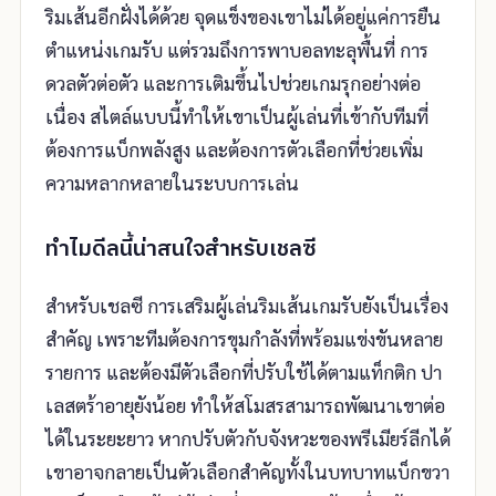
ริมเส้นอีกฝั่งได้ด้วย จุดแข็งของเขาไม่ได้อยู่แค่การยืน
ตำแหน่งเกมรับ แต่รวมถึงการพาบอลทะลุพื้นที่ การ
ดวลตัวต่อตัว และการเติมขึ้นไปช่วยเกมรุกอย่างต่อ
เนื่อง สไตล์แบบนี้ทำให้เขาเป็นผู้เล่นที่เข้ากับทีมที่
ต้องการแบ็กพลังสูง และต้องการตัวเลือกที่ช่วยเพิ่ม
ความหลากหลายในระบบการเล่น
ทำไมดีลนี้น่าสนใจสำหรับเชลซี
สำหรับเชลซี การเสริมผู้เล่นริมเส้นเกมรับยังเป็นเรื่อง
สำคัญ เพราะทีมต้องการขุมกำลังที่พร้อมแข่งขันหลาย
รายการ และต้องมีตัวเลือกที่ปรับใช้ได้ตามแท็กติก ปา
เลสตร้าอายุยังน้อย ทำให้สโมสรสามารถพัฒนาเขาต่อ
ได้ในระยะยาว หากปรับตัวกับจังหวะของพรีเมียร์ลีกได้
เขาอาจกลายเป็นตัวเลือกสำคัญทั้งในบทบาทแบ็กขวา