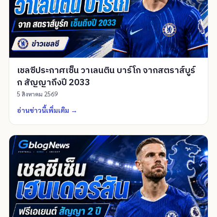
เชลซีประกาศเซ็น วาเลนติน บาร์โก จากสตราส์บูร์
ก สัญญาถึงปี 2033
5 สิงหาคม 2569
อ่านข่าวนี้เพิ่มเติม
→