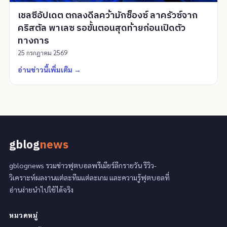
เชลซีอัปเดต ตกลงดีลคว้ามักซ็องซ์ ลาครัวซ์จาก
คริสตัล พาเลซ รอขั้นตอนสุดท้ายก่อนเปิดตัว
ทางการ
25 กรกฎาคม 2569
อ่านข่าวนี้เพิ่มเติม
→
gblog
news
gblognews รวมข่าวฟุตบอลพรีเมียร์ลีกรายวัน รีวิว-
วิเคราะห์ผลงานแต่ละทีมแต่ละเกม และความรู้ฟุตบอลที่
อ่านง่ายนำไปใช้ได้จริง
หมวดหมู่