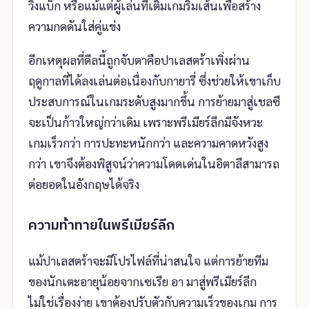
วิงแบ็ก หรือแม้แต่ผู้เล่นที่เติมเกมริมเส้นเพื่อสร้าง
ความกดดันใส่คู่แข่ง
อีกเหตุผลที่ดีลนี้ถูกจับตาคือปาเลสตร้าเพิ่งผ่าน
ฤดูกาลที่ได้ลงเล่นต่อเนื่องกับกายารี่ ซึ่งช่วยให้เขาเก็บ
ประสบการณ์ในเกมระดับสูงมากขึ้น การย้ายมาสู่เชลซี
จะเป็นก้าวใหญ่กว่าเดิม เพราะพรีเมียร์ลีกมีจังหวะ
เกมเร็วกว่า การปะทะหนักกว่า และความคาดหวังสูง
กว่า เขาจึงต้องพิสูจน์ว่าความโดดเด่นในอิตาลีสามารถ
ต่อยอดในอังกฤษได้จริง
ความท้าทายในพรีเมียร์ลีก
แม้ปาเลสตร้าจะมีโปรไฟล์ที่น่าสนใจ แต่การย้ายทีม
ของนักเตะอายุน้อยจากเซเรีย อา มาสู่พรีเมียร์ลีก
ไม่ใช่เรื่องง่าย เขาต้องปรับตัวกับความเร็วของเกม การ