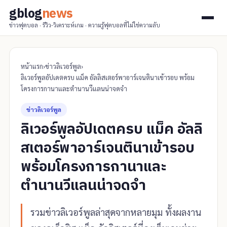
gblog
news
ข่าวฟุตบอล · รีวิว-วิเคราะห์เกม · ความรู้ฟุตบอลที่ไม่ใช่ความลับ
หน้าแรก
›
ข่าวลิเวอร์พูล
›
ลิเวอร์พูลอัปเดตครบ แม็ค อัลลิสเตอร์พาอาร์เจนตินาเข้ารอบ พร้อม
โครงการกานาและตำนานวีแลนน่าจดจำ
ข่าวลิเวอร์พูล
ลิเวอร์พูลอัปเดตครบ แม็ค อัลลิ
สเตอร์พาอาร์เจนตินาเข้ารอบ
พร้อมโครงการกานาและ
ตำนานวีแลนน่าจดจำ
รวมข่าวลิเวอร์พูลล่าสุดจากหลายมุม ทั้งผลงาน