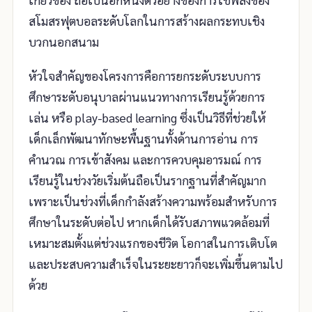
สโมสรฟุตบอลระดับโลกในการสร้างผลกระทบเชิง
บวกนอกสนาม
หัวใจสำคัญของโครงการคือการยกระดับระบบการ
ศึกษาระดับอนุบาลผ่านแนวทางการเรียนรู้ด้วยการ
เล่น หรือ play-based learning ซึ่งเป็นวิธีที่ช่วยให้
เด็กเล็กพัฒนาทักษะพื้นฐานทั้งด้านการอ่าน การ
คำนวณ การเข้าสังคม และการควบคุมอารมณ์ การ
เรียนรู้ในช่วงวัยเริ่มต้นถือเป็นรากฐานที่สำคัญมาก
เพราะเป็นช่วงที่เด็กกำลังสร้างความพร้อมสำหรับการ
ศึกษาในระดับต่อไป หากเด็กได้รับสภาพแวดล้อมที่
เหมาะสมตั้งแต่ช่วงแรกของชีวิต โอกาสในการเติบโต
และประสบความสำเร็จในระยะยาวก็จะเพิ่มขึ้นตามไป
ด้วย