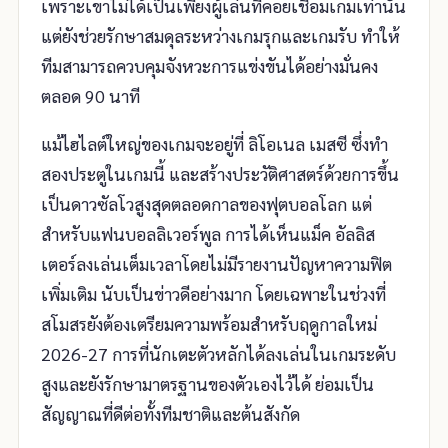
เพราะเขาไม่ได้เป็นเพียงผู้เล่นที่คอยเชื่อมเกมเท่านั้น
แต่ยังช่วยรักษาสมดุลระหว่างเกมรุกและเกมรับ ทำให้
ทีมสามารถควบคุมจังหวะการแข่งขันได้อย่างมั่นคง
ตลอด 90 นาที
แม้ไฮไลต์ใหญ่ของเกมจะอยู่ที่ ลิโอเนล เมสซี ซึ่งทำ
สองประตูในเกมนี้ และสร้างประวัติศาสตร์ด้วยการขึ้น
เป็นดาวซัลโวสูงสุดตลอดกาลของฟุตบอลโลก แต่
สำหรับแฟนบอลลิเวอร์พูล การได้เห็นแม็ค อัลลิส
เตอร์ลงเล่นเต็มเวลาโดยไม่มีรายงานปัญหาความฟิต
เพิ่มเติม นับเป็นข่าวดีอย่างมาก โดยเฉพาะในช่วงที่
สโมสรยังต้องเตรียมความพร้อมสำหรับฤดูกาลใหม่
2026-27 การที่นักเตะตัวหลักได้ลงเล่นในเกมระดับ
สูงและยังรักษามาตรฐานของตัวเองไว้ได้ ย่อมเป็น
สัญญาณที่ดีต่อทั้งทีมชาติและต้นสังกัด