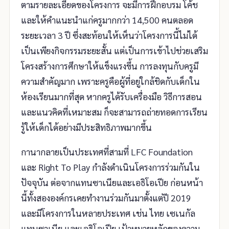
ตามรายละเอียดของโครงการ จะมีการฝึกอบรม โค้ช
และให้คำแนะนำแก่ครูมากกว่า 14,500 คนตลอด
ระยะเวลา 3 ปี ซึ่งสะท้อนให้เห็นว่าโครงการนี้ไม่ได้
เป็นเพียงกิจกรรมระยะสั้น แต่เป็นการเข้าไปช่วยเสริม
โครงสร้างการศึกษาให้แข็งแรงขึ้น การลงทุนกับครูมี
ความสำคัญมาก เพราะครูคือผู้ที่อยู่ใกล้ชิดกับเด็กใน
ห้องเรียนมากที่สุด หากครูได้รับเครื่องมือ วิธีการสอน
และแนวคิดที่เหมาะสม ก็จะสามารถถ่ายทอดการเรียน
รู้ให้เด็กได้อย่างมีประสิทธิภาพมากขึ้น
กานากลายเป็นประเทศที่สามที่ LFC Foundation
และ Right To Play กำลังดำเนินโครงการร่วมกันใน
ปัจจุบัน ต่อจากแทนซาเนียและเอธิโอเปีย ก่อนหน้า
นี้ทั้งสององค์กรเคยทำงานร่วมกันมาตั้งแต่ปี 2019
และมีโครงการในหลายประเทศ เช่น ไทย เซเนกัล
แทนซาเนีย และเอธิโอเปีย เป้าหมายหลักของความ