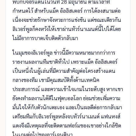
พบกับจอร์แดนในวันที่ 28 มิถุนายน ตามเวลาที่
กำหนดไว้ สำหรับแม็ค อัลลิสเตอร์ การได้ลงสนามต่อ
เนื่องจะช่วยรักษาจังหวะการแข่งขัน แต่ขณะเดียวกัน
ลิเวอร์พูลก็คงหวังให้เขาผ่านทัวร์นาเมนต์นี้ไปได้โดย
ไม่มีอาการบาดเจ็บติดตัวกลับมา
ในมุมของลิเวอร์พูล ข่าวนี้มีความหมายมากกว่าการ
รายงานผลงานทีมชาติทั่วไป เพราะแม็ค อัลลิสเตอร์
เป็นหนึ่งในผู้เล่นที่มีความสำคัญต่อโครงสร้างแดน
กลางของทีม เขามีคุณสมบัติทั้งด้านเทคนิค
ประสบการณ์ และความเข้าใจเกมในระดับสูง หากเขา
ยังคงทำผลงานได้ดีในฟุตบอลโลก ย่อมช่วยเพิ่มความ
มั่นใจให้กับตัวนักเตะเอง และเป็นผลดีต่อการกลับมา
เตรียมทีมกับลิเวอร์พูลหลังจบทัวร์นาเมนต์ แฟนหงส์
แดงจึงมีเหตุผลที่จะติดตามฟอร์มของเขาอย่างใกล้ชิด
ในเกมต่อไปของอาร์เจนตินา