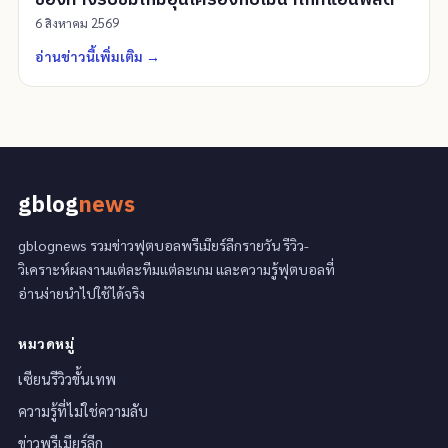
6 สิงหาคม 2569
อ่านข่าวนี้เพิ่มเติม
→
gblog
news
gblognews รวมข่าวฟุตบอลพรีเมียร์ลีกรายวัน รีวิว-
วิเคราะห์ผลงานแต่ละทีมแต่ละเกม และความรู้ฟุตบอลที่
อ่านง่ายนำไปใช้ได้จริง
หมวดหมู่
เซียนรีวิวขั้นเทพ
ความรู้ที่ไม่ใช่ความลับ
ข่าวพรีเมียร์ลีก