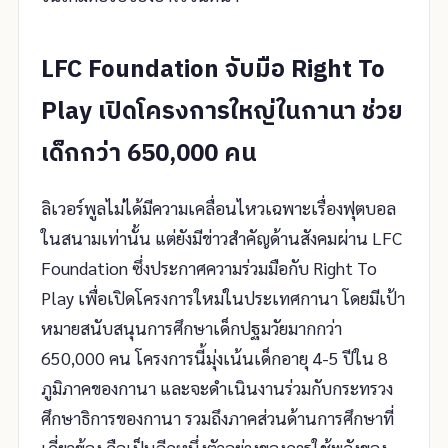
LFC Foundation จับมือ Right To
Play เปิดโครงการใหญ่ในกานา ช่วย
เด็กกว่า 650,000 คน
ลิเวอร์พูลไม่ได้มีความเคลื่อนไหวเฉพาะเรื่องฟุตบอล
ในสนามเท่านั้น แต่ยังมีข่าวสำคัญด้านสังคมผ่าน LFC
Foundation ซึ่งประกาศความร่วมมือกับ Right To
Play เพื่อเปิดโครงการใหม่ในประเทศกานา โดยมีเป้า
หมายสนับสนุนการศึกษาเด็กปฐมวัยมากกว่า
650,000 คน โครงการนี้มุ่งเน้นเด็กอายุ 4-5 ปีใน 8
ภูมิภาคของกานา และจะดำเนินงานร่วมกับกระทรวง
ศึกษาธิการของกานา รวมถึงภาคส่วนด้านการศึกษาที่
เกี่ยวข้อง ถือเป็นอีกหนึ่งตัวอย่างของการใช้พลังของ