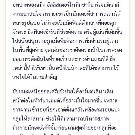
บทบาทของแม็ค อัลลิสเตอร์ในทีมชาติอาร์เจนตินามี
ความน่าสนใจ เพราะเขาเป็นนักเตะที่สามารถเล่นได้
หลายรูปแบบ ไม่ว่าจะเป็นมิดฟิลด์ตัวกลางที่คอยคุม
จังหวะ มิดฟิลด์เชิงรับที่ช่วยตัดเกม หรือผู้เล่นที่เติมขึ้น
ไปสนับสนุนเกมรุกเมื่อทีมต้องการเพิ่มจำนวนผู้เล่น
ในพื้นที่สุดท้าย จุดเด่นของเขาคือความนิ่งในการครอง
บอล การตัดสินใจที่รวดเร็ว และการอ่านเกมที่ดี สิ่ง
เหล่านี้ทำให้เขาเป็นหนึ่งในนักเตะที่โค้ชสามารถไว้
วางใจได้ในเกมสำคัญ
ชัยชนะเหนือออสเตรียยังช่วยให้อาร์เจนตินาเดิน
หน้าต่อในทัวร์นาเมนต์ได้อย่างมั่นใจมากขึ้น เพราะ
การผ่านเข้ารอบน็อกเอาต์ตั้งแต่ยังเหลือเกมรอบแบ่ง
กลุ่มให้ลงสนาม ช่วยให้ทีมสามารถบริหารสภาพ
ร่างกายนักเตะได้ดีขึ้น ก่อนเกมสุดท้ายของกลุ่มที่จะ