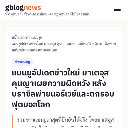
gblog
news
ข่าวฟุตบอล · รีวิว-วิเคราะห์เกม · ความรู้ฟุตบอลที่ไม่ใช่ความลับ
หน้าแรก
›
ข่าวแมนยู
›
แมนยูอัปเดตข่าวใหม่ มาเตอุส คุนญาเผยความผิดหวัง หลังบราซิลพ่าย
นอร์เวย์และตกรอบฟุตบอลโลก
ข่าวแมนยู
แมนยูอัปเดตข่าวใหม่ มาเตอุส
คุนญาเผยความผิดหวัง หลัง
บราซิลพ่ายนอร์เวย์และตกรอบ
ฟุตบอลโลก
รวมข่าวแมนยูล่าสุดที่ยืนยันได้จริง โดยมาเตอุส