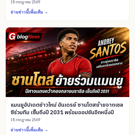
18 กรกฎาคม 2569
อ่านข่าวนี้เพิ่มเติม
→
แมนยูอัปเดตข่าวใหม่ อันเดรย์ ซานโตสย้ายจากเชล
ซีร่วมทีม เซ็นถึงปี 2031 พร้อมออปชันอีกหนึ่งปี
18 กรกฎาคม 2569
อ่านข่าวนี้เพิ่มเติม
→