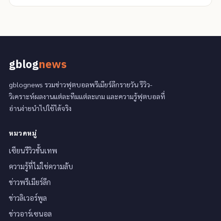
gblog
news
gblognews รวมข่าวฟุตบอลพรีเมียร์ลีกรายวัน รีวิว-
วิเคราะห์ผลงานแต่ละทีมแต่ละเกม และความรู้ฟุตบอลที่
อ่านง่ายนำไปใช้ได้จริง
หมวดหมู่
เซียนรีวิวขั้นเทพ
ความรู้ที่ไม่ใช่ความลับ
ข่าวพรีเมียร์ลีก
ข่าวลิเวอร์พูล
ข่าวอาร์เซนอล