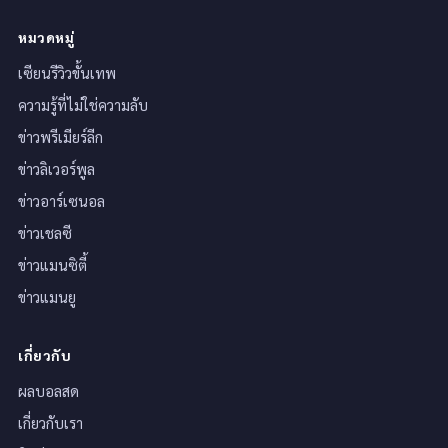
หมวดหมู่
เซียนรีวิวขั้นเทพ
ความรู้ที่ไม่ใช่ความลับ
ข่าวพรีเมียร์ลีก
ข่าวลิเวอร์พูล
ข่าวอาร์เซนอล
ข่าวเชลซี
ข่าวแมนซิตี้
ข่าวแมนยู
เกี่ยวกับ
ผลบอลสด
เกี่ยวกับเรา